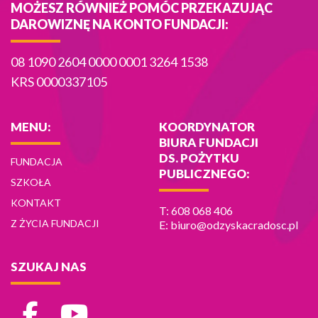
MOŻESZ RÓWNIEŻ POMÓC PRZEKAZUJĄC
DAROWIZNĘ NA KONTO FUNDACJI:
08 1090 2604 0000 0001 3264 1538
KRS 0000337105
MENU:
KOORDYNATOR
BIURA FUNDACJI
DS. POŻYTKU
FUNDACJA
PUBLICZNEGO:
SZKOŁA
KONTAKT
T: 608 068 406
Z ŻYCIA FUNDACJI
E: biuro@odzyskacradosc.pl
SZUKAJ NAS