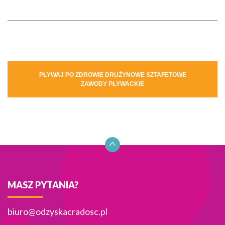
Nawigacja
PŁYWAJ PO ZDROWIE DRUŻYNOWE SZTAFETOWE
ZAWODY PŁYWACKIE
wpisu
MASZ PYTANIA?
biuro@odzyskacradosc.pl