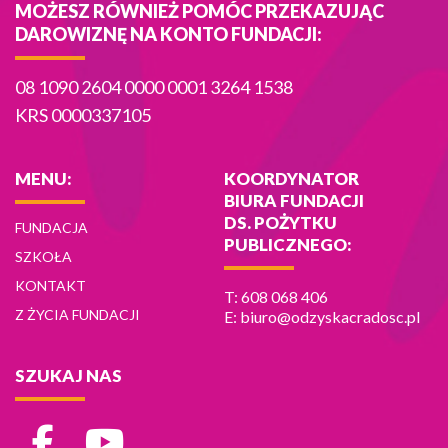
MOŻESZ RÓWNIEŻ POMÓC PRZEKAZUJĄC
DAROWIZNĘ NA KONTO FUNDACJI:
08 1090 2604 0000 0001 3264 1538
KRS 0000337105
MENU:
KOORDYNATOR
BIURA FUNDACJI
DS. POŻYTKU
FUNDACJA
PUBLICZNEGO:
SZKOŁA
KONTAKT
T: 608 068 406
Z ŻYCIA FUNDACJI
E: biuro@odzyskacradosc.pl
SZUKAJ NAS