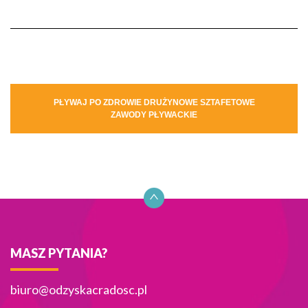
Nawigacja
PŁYWAJ PO ZDROWIE DRUŻYNOWE SZTAFETOWE
ZAWODY PŁYWACKIE
wpisu
MASZ PYTANIA?
biuro@odzyskacradosc.pl